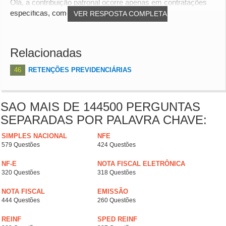
Olá, a contribuição patronal ocorre apenas em contratações
específicas, como a aquisição de autônomo...
VER RESPOSTA COMPLETA
Relacionadas
46
RETENÇÕES PREVIDENCIÁRIAS
SAO MAIS DE 144500 PERGUNTAS
SEPARADAS POR PALAVRA CHAVE:
SIMPLES NACIONAL
NFE
579 Questões
424 Questões
NF-E
NOTA FISCAL ELETRÔNICA
320 Questões
318 Questões
NOTA FISCAL
EMISSÃO
444 Questões
260 Questões
REINF
SPED REINF