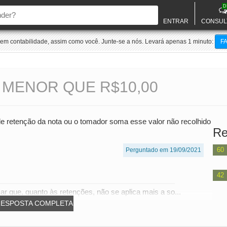
D
ENTRAR
CONSUL
m contabilidade, assim como você. Junte-se a nós. Levará apenas 1 minuto:
F
 MENOR QUE R$10,00
de retenção da nota ou o tomador soma esse valor não recolhido
Re
60
Perguntado em 19/09/2021
42
r que, quanto às retenções, não se aplica mais a so...
RESPOSTA COMPLETA