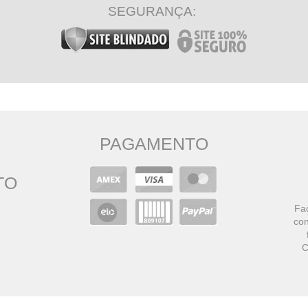
SEGURANÇA:
PAGAMENTO
TO
Faç
con
C