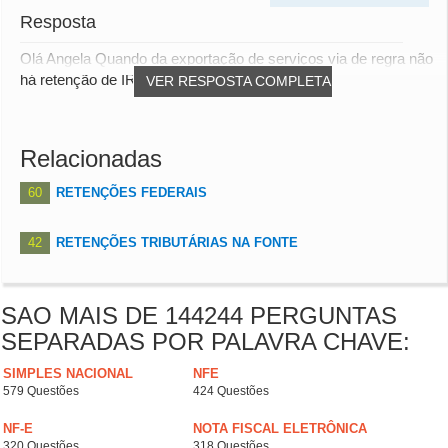
Resposta
Olá Angela Quando da exportação de serviços via de regra não
há retenção de IR. Quando você paga...
VER RESPOSTA COMPLETA
Relacionadas
60
RETENÇÕES FEDERAIS
42
RETENÇÕES TRIBUTÁRIAS NA FONTE
SAO MAIS DE 144244 PERGUNTAS
SEPARADAS POR PALAVRA CHAVE:
SIMPLES NACIONAL
NFE
579 Questões
424 Questões
NF-E
NOTA FISCAL ELETRÔNICA
320 Questões
318 Questões