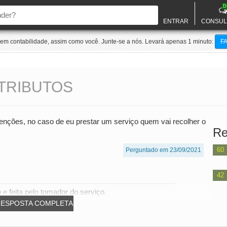
D
ENTRAR
CONSUL
m contabilidade, assim como você. Junte-se a nós. Levará apenas 1 minuto:
F
TRIBUTOS
enções, no caso de eu prestar um serviço quem vai recolher o
Re
60
Perguntado em 23/09/2021
42
 e feita pelo tomador do serviço.
RESPOSTA COMPLETA