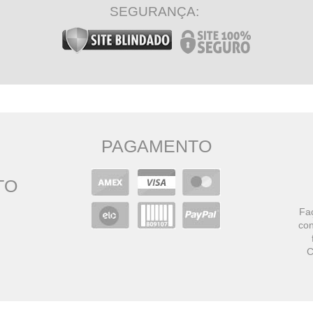
SEGURANÇA:
PAGAMENTO
TO
Faç
con
C