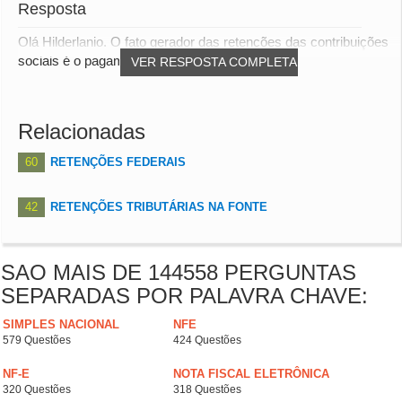
Resposta
Olá Hilderlanio. O fato gerador das retenções das contribuições
sociais é o pagamento. Ex: Pagamen...
VER RESPOSTA COMPLETA
Relacionadas
60
RETENÇÕES FEDERAIS
42
RETENÇÕES TRIBUTÁRIAS NA FONTE
SAO MAIS DE 144558 PERGUNTAS
SEPARADAS POR PALAVRA CHAVE:
SIMPLES NACIONAL
NFE
579 Questões
424 Questões
NF-E
NOTA FISCAL ELETRÔNICA
320 Questões
318 Questões