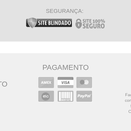
SEGURANÇA:
PAGAMENTO
TO
Faç
con
C