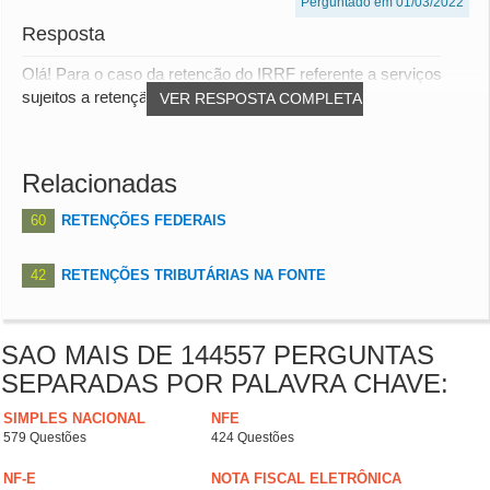
Perguntado em 01/03/2022
Resposta
Olá! Para o caso da retenção do IRRF referente a serviços
sujeitos a retenção, se caso você esteja...
VER RESPOSTA COMPLETA
Relacionadas
60
RETENÇÕES FEDERAIS
42
RETENÇÕES TRIBUTÁRIAS NA FONTE
SAO MAIS DE 144557 PERGUNTAS
SEPARADAS POR PALAVRA CHAVE:
SIMPLES NACIONAL
NFE
579 Questões
424 Questões
NF-E
NOTA FISCAL ELETRÔNICA