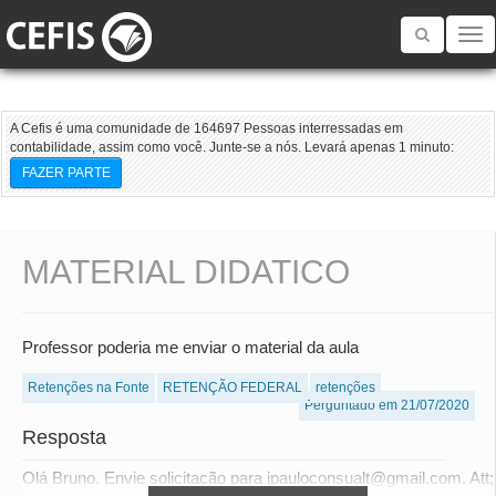
Toggle
navigatio
A Cefis é uma comunidade de 164697 Pessoas interressadas em
contabilidade, assim como você. Junte-se a nós. Levará apenas 1 minuto:
FAZER PARTE
MATERIAL DIDATICO
Professor poderia me enviar o material da aula
Retenções na Fonte
RETENÇÃO FEDERAL
retenções
Perguntado em 21/07/2020
Resposta
Olá Bruno. Envie solicitação para jpauloconsualt@gmail.com. Att;