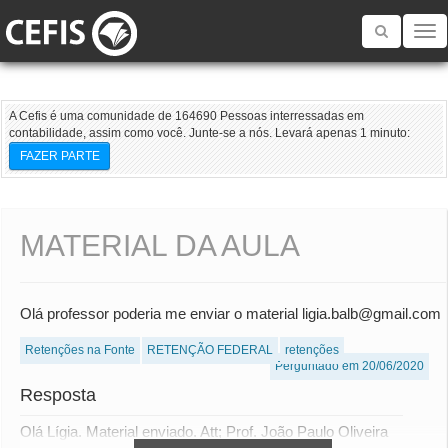
Toggle
navigatio
A Cefis é uma comunidade de 164690 Pessoas interressadas em
contabilidade, assim como você. Junte-se a nós. Levará apenas 1 minuto:
FAZER PARTE
MATERIAL DA AULA
Olá professor poderia me enviar o material ligia.balb@gmail.com
Retenções na Fonte
RETENÇÃO FEDERAL
retenções
Perguntado em 20/06/2020
Resposta
Olá Lígia. Material enviado. Att; Prof. João Paulo Oliveira