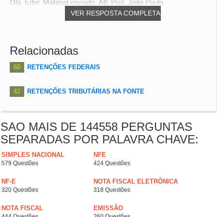
Olá, Eder. Material enviado. Att; Prof. João Paulo
VER RESPOSTA COMPLETA
Relacionadas
60
RETENÇÕES FEDERAIS
42
RETENÇÕES TRIBUTÁRIAS NA FONTE
SAO MAIS DE 144558 PERGUNTAS
SEPARADAS POR PALAVRA CHAVE:
SIMPLES NACIONAL
NFE
579 Questões
424 Questões
NF-E
NOTA FISCAL ELETRÔNICA
320 Questões
318 Questões
NOTA FISCAL
EMISSÃO
444 Questões
260 Questões