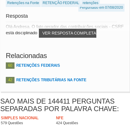
Retenções na Fonte
RETENÇÃO FEDERAL
retenções
Perguntado em 07/08/2020
Resposta
Olá Andresa. O fato gerador das contribuições sociais - CSRF
está disciplinado na IN SRF 459/2004...
VER RESPOSTA COMPLETA
Relacionadas
60
RETENÇÕES FEDERAIS
42
RETENÇÕES TRIBUTÁRIAS NA FONTE
SAO MAIS DE 144411 PERGUNTAS
SEPARADAS POR PALAVRA CHAVE:
SIMPLES NACIONAL
NFE
579 Questões
424 Questões