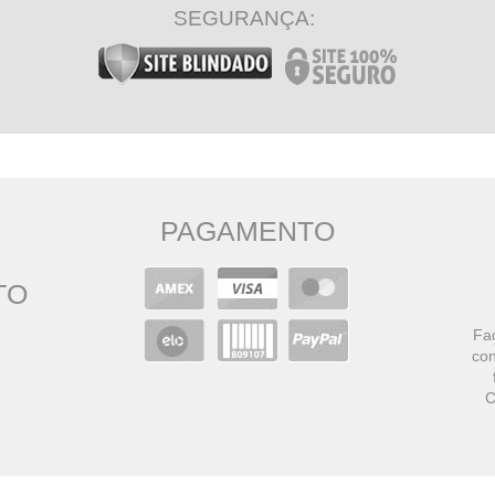
SEGURANÇA:
PAGAMENTO
TO
Faç
con
C