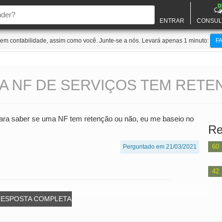
D
ENTRAR
CONSUL
m contabilidade, assim como você. Junte-se a nós. Levará apenas 1 minuto:
F
A NF DE SERVIÇOS TEM RET
Para saber se uma NF tem retenção ou não, eu me baseio no
Re
60
Perguntado em 21/03/2021
42
RESPOSTA COMPLETA