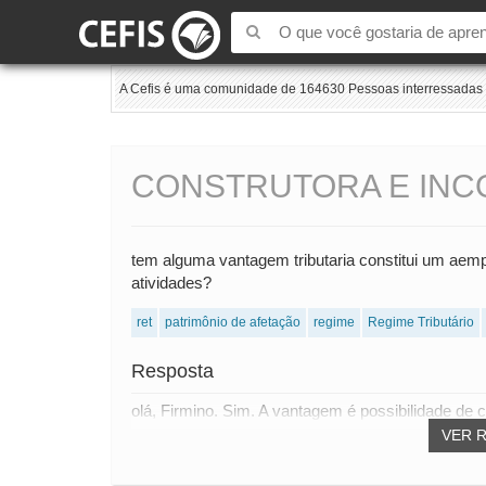
A Cefis é uma comunidade de 164630 Pessoas interressadas e
CONSTRUTORA E IN
tem alguma vantagem tributaria constitui um ae
atividades?
ret
patrimônio de afetação
regime
Regime Tributário
Resposta
olá, Firmino. Sim. A vantagem é possibilidade de co
VER 