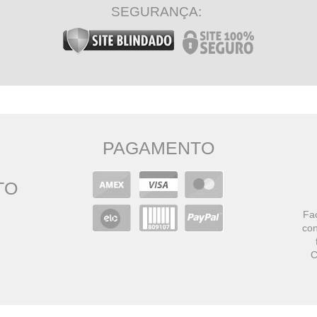
SEGURANÇA:
PAGAMENTO
TO
Faç
con
C