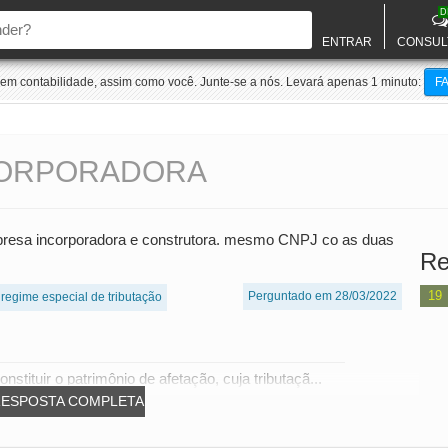
D
ENTRAR
CONSUL
m contabilidade, assim como você. Junte-se a nós. Levará apenas 1 minuto:
F
CORPORADORA
mpresa incorporadora e construtora. mesmo CNPJ co as duas
Re
19
Perguntado em 28/03/2022
regime especial de tributação
nstituir o patrimônio de afetação, cuja tributaçã...
RESPOSTA COMPLETA