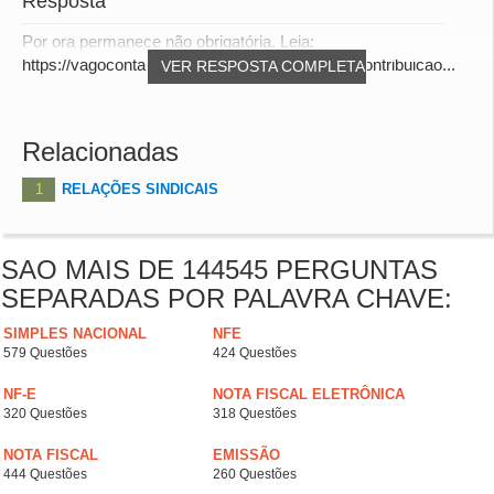
Resposta
Por ora permanece não obrigatória. Leia:
https://vagocontabilidade.com.br/cobranca-de-contribuicao...
VER RESPOSTA COMPLETA
Relacionadas
1
RELAÇÕES SINDICAIS
SAO MAIS DE 144545 PERGUNTAS
SEPARADAS POR PALAVRA CHAVE:
SIMPLES NACIONAL
NFE
579 Questões
424 Questões
NF-E
NOTA FISCAL ELETRÔNICA
320 Questões
318 Questões
NOTA FISCAL
EMISSÃO
444 Questões
260 Questões