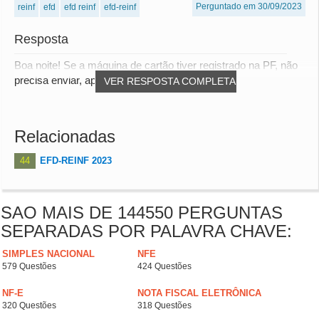
Perguntado em 30/09/2023
reinf
efd
efd reinf
efd-reinf
Resposta
Boa noite! Se a máquina de cartão tiver registrado na PF, não
precisa enviar, apenas as empresas que...
VER RESPOSTA COMPLETA
Relacionadas
44
EFD-REINF 2023
SAO MAIS DE 144550 PERGUNTAS
SEPARADAS POR PALAVRA CHAVE:
SIMPLES NACIONAL
NFE
579 Questões
424 Questões
NF-E
NOTA FISCAL ELETRÔNICA
320 Questões
318 Questões