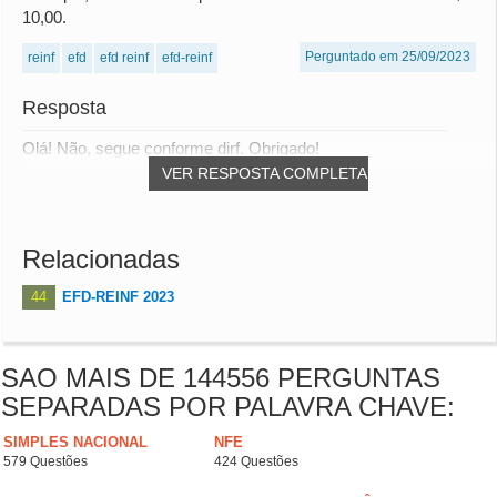
10,00.
Perguntado em 25/09/2023
reinf
efd
efd reinf
efd-reinf
Resposta
Olá! Não, segue conforme dirf. Obrigado!
VER RESPOSTA COMPLETA
Relacionadas
44
EFD-REINF 2023
SAO MAIS DE 144556 PERGUNTAS
SEPARADAS POR PALAVRA CHAVE:
SIMPLES NACIONAL
NFE
579 Questões
424 Questões