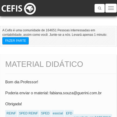
Toggle
navigatio
A Cefis é uma comunidade de 164651 Pessoas interressadas em
contabilidade, assim como você. Junte-se a nós. Levará apenas 1 minuto:
FAZER PARTE
MATERIAL DIDÁTICO
Bom dia Professor!
Poderia enviar o material: fabiana.souza@guerini.com.br
Obrigada!
REINF
SPED REINF
SPED
esocial
EFD