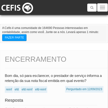
Toggle
navigatio
A Cefis é uma comunidade de 164690 Pessoas interressadas em
contabilidade, assim como você. Junte-se a nós. Levará apenas 1 minuto:
FAZER PARTE
ENCERRAMENTO
Bom dia, só para esclarecer, o prestador de serviço informa a
retenção da sua nota fiscal emitida em qual evento?
Perguntado em 12/09/2023
reinf
efd
efd reinf
efd-reinf
Resposta