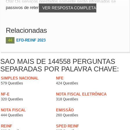
Olá! Os serviços prestados somente serão informados se
passivos de retenção de INSS. Obrigado!!
VER RESPOSTA COMPLETA
Relacionadas
44
EFD-REINF 2023
SAO MAIS DE 144558 PERGUNTAS
SEPARADAS POR PALAVRA CHAVE:
SIMPLES NACIONAL
NFE
579 Questões
424 Questões
NF-E
NOTA FISCAL ELETRÔNICA
320 Questões
318 Questões
NOTA FISCAL
EMISSÃO
444 Questões
260 Questões
REINF
SPED REINF