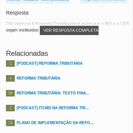
Resposta
Olá Valesca! A Emenda Constitucional exige que o IBS e a CBS
sejam instituídos no ano anterior ao d...
VER RESPOSTA COMPLETA
Relacionadas
1
[PODCAST] REFORMA TRIBUTÁRIA
4
REFORMA TRIBUTÁRIA
98
REFORMA TRIBUTÁRIA: TEXTO FINA...
1
[PODCAST] ITCMD NA REFORMA TRI...
74
PLANO DE IMPLEMENTAÇÃO DA REFO...