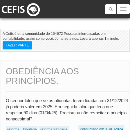
Toggle
navigatio
A Cefis é uma comunidade de 164672 Pessoas interressadas em
contabilidade, assim como você. Junte-se a nós. Levará apenas 1 minuto:
FAZER PARTE
OBEDIÊNCIA AOS
PRINCÍPIOS.
O senhor falou que se as alíquotas forem fixadas em 31/12/2024
já poderia valer em 2025. Em seguida falou que teria que
respeitar 90 dias (01/04/25). Precisa ou não respeitar o princípio
nonagesimal?
Perguntado em 31/01/2024
reforma
tributaria
reforma tributaria