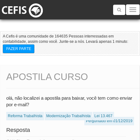
Toggle
navigatio
A Cefis é uma comunidade de 164635 Pessoas interressadas em
contabilidade, assim como você. Junte-se a nós. Levará apenas 1 minuto:
FAZER PARTE
APOSTILA CURSO
olá, não localizei a apostila para baixar, você tem como enviar
por e-mail?
Reforma Trabalhista
Modernização Trabalhista
Lei 13.467
Perguntado em 01/12/2019
Resposta