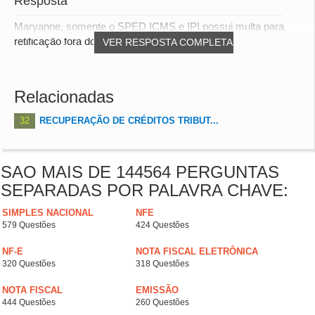
Resposta
Maryanne, somente o SPED ICMS e IPI possui multa para
retificação fora do prazo, se assim a UF estab...
VER RESPOSTA COMPLETA
Relacionadas
32
RECUPERAÇÃO DE CRÉDITOS TRIBUT...
SAO MAIS DE 144564 PERGUNTAS
SEPARADAS POR PALAVRA CHAVE:
SIMPLES NACIONAL
NFE
579 Questões
424 Questões
NF-E
NOTA FISCAL ELETRÔNICA
320 Questões
318 Questões
NOTA FISCAL
EMISSÃO
444 Questões
260 Questões