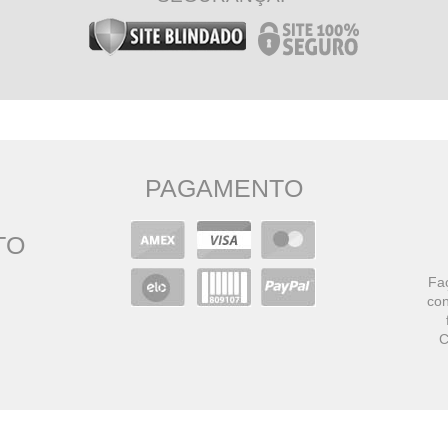
PAGAMENTO
TO
Faç
con
C