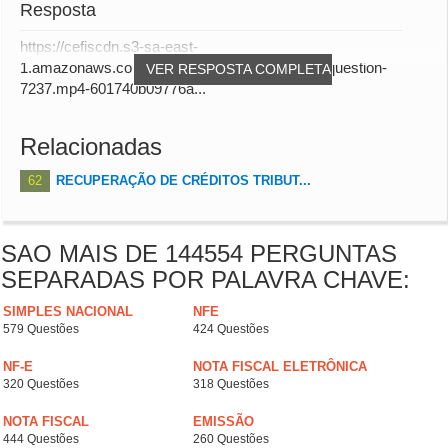
Resposta
https://cefiscdn.s3-sa-east-
1.amazonaws.com/audio_answers/answer-for-question-
VER RESPOSTA COMPLETA
7237.mp4-601740b09776a...
Relacionadas
62
RECUPERAÇÃO DE CRÉDITOS TRIBUT...
SAO MAIS DE 144554 PERGUNTAS
SEPARADAS POR PALAVRA CHAVE:
SIMPLES NACIONAL
NFE
579 Questões
424 Questões
NF-E
NOTA FISCAL ELETRÔNICA
320 Questões
318 Questões
NOTA FISCAL
EMISSÃO
444 Questões
260 Questões