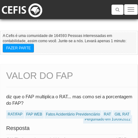
Toggle
navigatio
A Cefis é uma comunidade de 164593 Pessoas interressadas em
contabilidade, assim como você. Junte-se a nós. Levará apenas 1 minuto:
FAZER PARTE
VALOR DO FAP
diz que o FAP multiplica o RAT... mas como sei a porcentagem
do FAP?
RAT/FAP
FAP WEB
Fatos Acidentário Previdenciário
RAT
GIIL RAT
Perguntado em 10/09/2022
Resposta