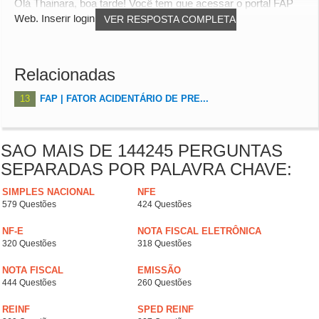
Olá Thainara, boa tarde! Você tem que acessar o portal FAP
Web. Inserir login e senha e consultar o...
VER RESPOSTA COMPLETA
Relacionadas
13
FAP | FATOR ACIDENTÁRIO DE PRE...
SAO MAIS DE 144245 PERGUNTAS
SEPARADAS POR PALAVRA CHAVE:
SIMPLES NACIONAL
NFE
579 Questões
424 Questões
NF-E
NOTA FISCAL ELETRÔNICA
320 Questões
318 Questões
NOTA FISCAL
EMISSÃO
444 Questões
260 Questões
REINF
SPED REINF