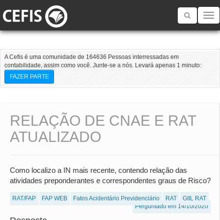
Toggle
navigatio
A Cefis é uma comunidade de 164636 Pessoas interressadas em
contabilidade, assim como você. Junte-se a nós. Levará apenas 1 minuto:
FAZER PARTE
RELAÇÃO DE CNAE E RAT
ATUALIZADO
Como localizo a IN mais recente, contendo relação das
atividades preponderantes e correspondentes graus de Risco?
RAT/FAP
FAP WEB
Fatos Acidentário Previdenciário
RAT
GIIL RAT
Perguntado em 14/10/2020