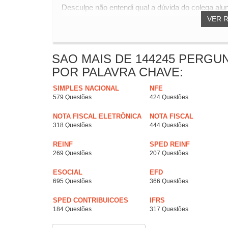
Desculpe não entendi qual a dúvida do colega alu
VER 
SAO MAIS DE 144245 PERGU
POR PALAVRA CHAVE:
SIMPLES NACIONAL
NFE
579 Questões
424 Questões
NOTA FISCAL ELETRÔNICA
NOTA FISCAL
318 Questões
444 Questões
REINF
SPED REINF
269 Questões
207 Questões
ESOCIAL
EFD
695 Questões
366 Questões
SPED CONTRIBUICOES
IFRS
184 Questões
317 Questões