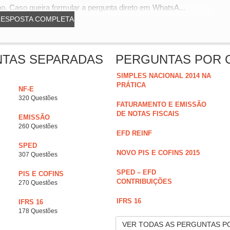
no. Caso queira formular a pergunta direto em WhatsA...
RESPOSTA COMPLETA
NTAS SEPARADAS
PERGUNTAS POR 
SIMPLES NACIONAL 2014 NA
PRÁTICA
NF-E
320 Questões
FATURAMENTO E EMISSÃO
DE NOTAS FISCAIS
EMISSÃO
260 Questões
EFD REINF
SPED
NOVO PIS E COFINS 2015
307 Questões
SPED – EFD
PIS E COFINS
CONTRIBUIÇÕES
270 Questões
IFRS 16
IFRS 16
178 Questões
VER TODAS AS PERGUNTAS P