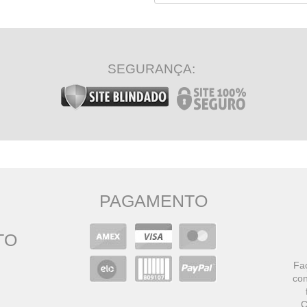
SEGURANÇA:
PAGAMENTO
TO
Faç
con
C