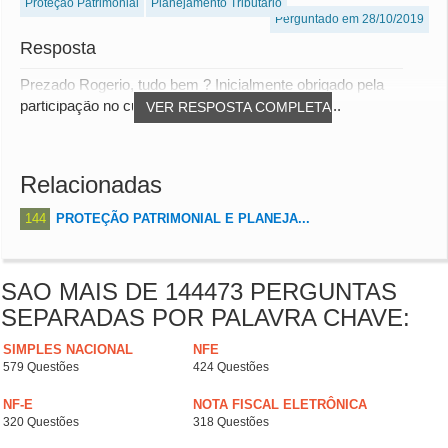
Proteção Patrimonial
Planejamento Tributário
Perguntado em 28/10/2019
Resposta
Prezado Rogerio, tudo bem ? Inicialmente obrigado pela
participação no curso. De acordo com o seu qu...
VER RESPOSTA COMPLETA
Relacionadas
144
PROTEÇÃO PATRIMONIAL E PLANEJA...
SAO MAIS DE 144473 PERGUNTAS
SEPARADAS POR PALAVRA CHAVE:
SIMPLES NACIONAL
NFE
579 Questões
424 Questões
NF-E
NOTA FISCAL ELETRÔNICA
320 Questões
318 Questões