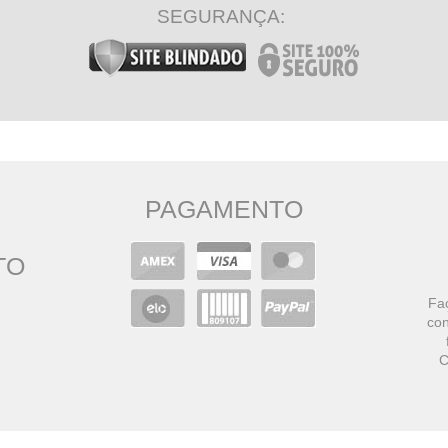
SEGURANÇA:
PAGAMENTO
TO
Faç
con
C