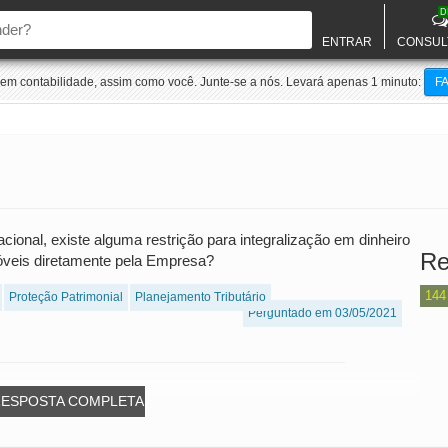
D
ENTRAR
CONSUL
m contabilidade, assim como você. Junte-se a nós. Levará apenas 1 minuto:
F
cional, existe alguma restrição para integralização em dinheiro
Re
óveis diretamente pela Empresa?
144
Proteção Patrimonial
Planejamento Tributário
Perguntado em 03/05/2021
RESPOSTA COMPLETA