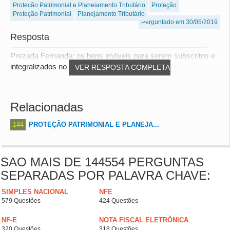
Proteção Patrimonial e Planejamento Tributário
Proteção
Proteção Patrimonial
Planejamento Tributário
Perguntado em 30/05/2019
Resposta
Prezada Fernanda; os bens imóveis para serem subscritos e
integralizados no capital social de uma pe...
VER RESPOSTA COMPLETA
Relacionadas
144
PROTEÇÃO PATRIMONIAL E PLANEJA...
SAO MAIS DE 144554 PERGUNTAS
SEPARADAS POR PALAVRA CHAVE:
SIMPLES NACIONAL
NFE
579 Questões
424 Questões
NF-E
NOTA FISCAL ELETRÔNICA
320 Questões
318 Questões