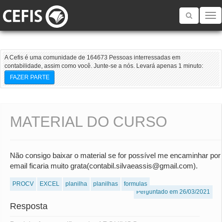
Toggle
navigatio
A Cefis é uma comunidade de 164673 Pessoas interressadas em
contabilidade, assim como você. Junte-se a nós. Levará apenas 1 minuto:
FAZER PARTE
MATERIAL DO CURSO
Não consigo baixar o material se for possível me encaminhar por
email ficaria muito grata(contabil.silvaeassis@gmail.com).
PROCV
EXCEL
planilha
planilhas
formulas
Perguntado em 26/03/2021
Resposta