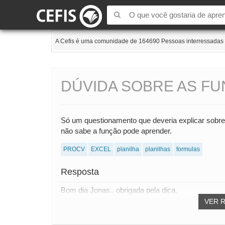
A Cefis é uma comunidade de 164690 Pessoas interressadas e
DÚVIDA SOBRE AS F
Só um questionamento que deveria explicar sobre 
não sabe a função pode aprender.
PROCV
EXCEL
planilha
planilhas
formulas
Resposta
Bom dia Jonas.. obrigada pela dica.
VER 