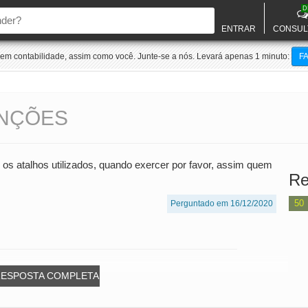
D
ENTRAR
CONSUL
m contabilidade, assim como você. Junte-se a nós. Levará apenas 1 minuto:
F
UNÇÕES
os atalhos utilizados, quando exercer por favor, assim quem
Re
50
Perguntado em 16/12/2020
RESPOSTA COMPLETA