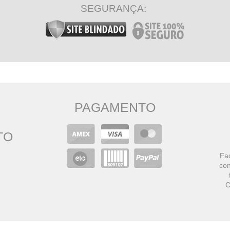
SEGURANÇA:
PAGAMENTO
TO
Faç
con
C