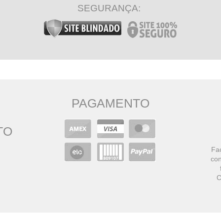
SEGURANÇA:
PAGAMENTO
TO
Faç
con
C