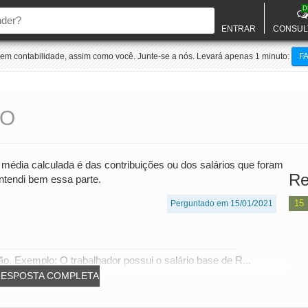
D
ENTRAR
CONSUL
m contabilidade, assim como você. Junte-se a nós. Levará apenas 1 minuto:
F
IO
 média calculada é das contribuições ou dos salários que foram
Re
ntendi bem essa parte.
15
Perguntado em 15/01/2021
o. Exemplo: O trabalhador possui o salário base de R...
RESPOSTA COMPLETA