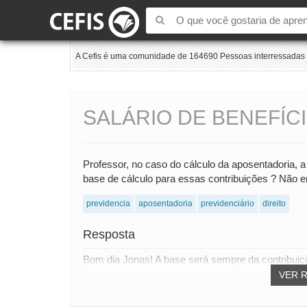
A Cefis é uma comunidade de 164690 Pessoas interressadas e
SALÁRIO DE BENEFÍC
Professor, no caso do cálculo da aposentadoria, a
base de cálculo para essas contribuições ? Não e
previdencia
aposentadoria
previdenciário
direito
Resposta
Bom dia Jonas! A base será sempre da contribuiçã
VER 