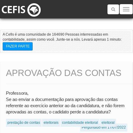
Toggle
navigatio
A Cefis é uma comunidade de 164690 Pessoas interressadas em
contabilidade, assim como você. Junte-se a nós. Levará apenas 1 minuto:
FAZER PARTE
APROVAÇÃO DAS CONTAS
Professora,
Se ao enviar a documentação para aprovação das contas
referente ao exercicio anterior ao da candidatura, e não forem
aprovadas as contas, o cadidato perde a candidatura?
prestação de contas
eleitorais
contabilidade eleitoral
eleitoral
Perguntado em 17/07/2022