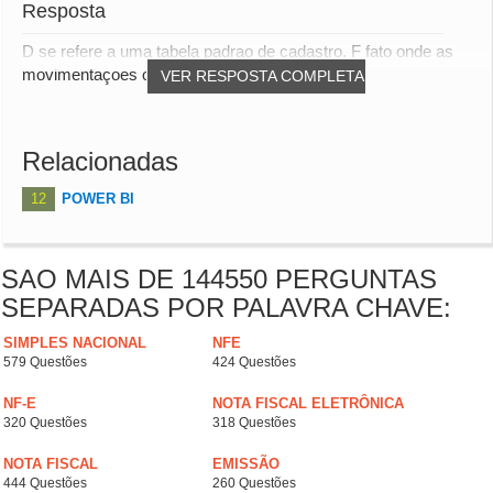
Resposta
D se refere a uma tabela padrao de cadastro. F fato onde as
movimentaçoes ocorrem. Nao ha necessidad...
VER RESPOSTA COMPLETA
Relacionadas
12
POWER BI
SAO MAIS DE 144550 PERGUNTAS
SEPARADAS POR PALAVRA CHAVE:
SIMPLES NACIONAL
NFE
579 Questões
424 Questões
NF-E
NOTA FISCAL ELETRÔNICA
320 Questões
318 Questões
NOTA FISCAL
EMISSÃO
444 Questões
260 Questões