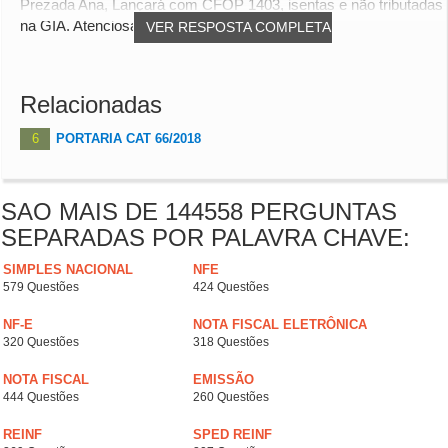
Prezada Ana, Lançará com CFOP 1403, isentas e não tributadas
na GIA. Atenciosamente Adriana Lemos...
VER RESPOSTA COMPLETA
Relacionadas
6
PORTARIA CAT 66/2018
SAO MAIS DE 144558 PERGUNTAS
SEPARADAS POR PALAVRA CHAVE:
SIMPLES NACIONAL
NFE
579 Questões
424 Questões
NF-E
NOTA FISCAL ELETRÔNICA
320 Questões
318 Questões
NOTA FISCAL
EMISSÃO
444 Questões
260 Questões
REINF
SPED REINF