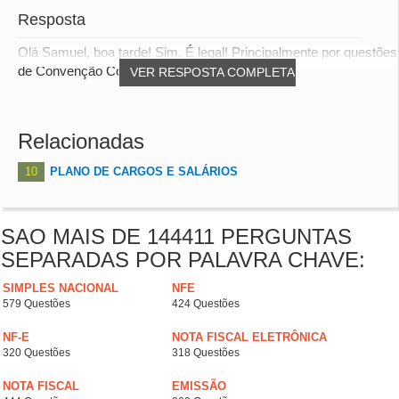
Resposta
Olá Samuel, boa tarde! Sim. É legal! Principalmente por questões
de Convenção Coletiva do Sindicato....
VER RESPOSTA COMPLETA
Relacionadas
10
PLANO DE CARGOS E SALÁRIOS
SAO MAIS DE 144411 PERGUNTAS
SEPARADAS POR PALAVRA CHAVE:
SIMPLES NACIONAL
NFE
579 Questões
424 Questões
NF-E
NOTA FISCAL ELETRÔNICA
320 Questões
318 Questões
NOTA FISCAL
EMISSÃO