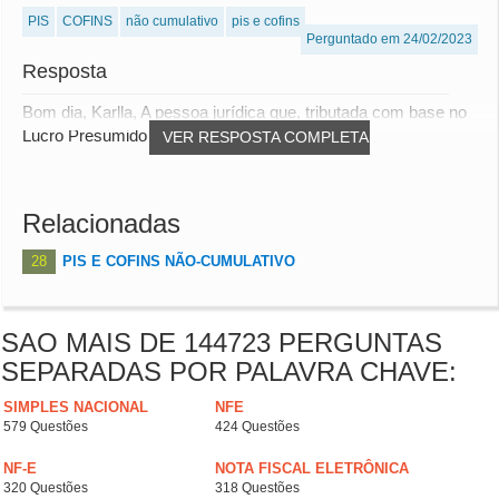
PIS
COFINS
não cumulativo
pis e cofins
Perguntado em 24/02/2023
Resposta
Bom dia, Karlla, A pessoa jurídica que, tributada com base no
Lucro Presumido ou optante pelo Simp...
VER RESPOSTA COMPLETA
Relacionadas
28
PIS E COFINS NÃO-CUMULATIVO
SAO MAIS DE 144723 PERGUNTAS
SEPARADAS POR PALAVRA CHAVE:
SIMPLES NACIONAL
NFE
579 Questões
424 Questões
NF-E
NOTA FISCAL ELETRÔNICA
320 Questões
318 Questões