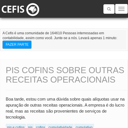
Toggle
navigatio
A Cefis é uma comunidade de 164610 Pessoas interressadas em
contabilidade, assim como você. Junte-se a nós. Levará apenas 1 minuto:
FAZER PARTE
PIS COFINS SOBRE OUTRAS
RECEITAS OPERACIONAIS
Boa tarde, estou com uma dúvida sobre quais alíquotas usar na
apuração de outras receitas operacionais. A empresa é do lucro
real, mas as receitas são provenientes de serviços de
tecnologia.
pis e cofins
pis
cofins
cumulatividade
cumulativo