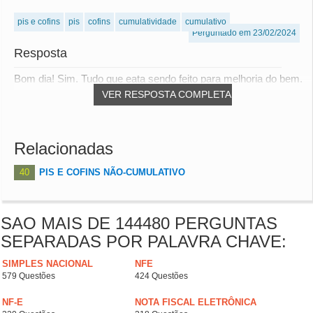
pis e cofins
pis
cofins
cumulatividade
cumulativo
Perguntado em 23/02/2024
Resposta
Bom dia! Sim. Tudo que eata sendo feito para melhoria do bem.
VER RESPOSTA COMPLETA
Relacionadas
40
PIS E COFINS NÃO-CUMULATIVO
SAO MAIS DE 144480 PERGUNTAS
SEPARADAS POR PALAVRA CHAVE:
SIMPLES NACIONAL
NFE
579 Questões
424 Questões
NF-E
NOTA FISCAL ELETRÔNICA