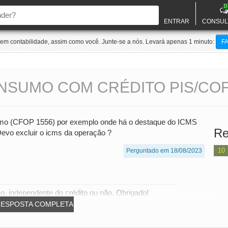
D
ENTRAR
CONSUL
m contabilidade, assim como você. Junte-se a nós. Levará apenas 1 minuto:
F
NSUMO COM CRÉDITO PIS/COF
umo (CFOP 1556) por exemplo onde há o destaque do ICMS
Re
 Devo excluir o icms da operação ?
10
Perguntado em 18/08/2023
, independente do crédito ou não. Obrigado!
RESPOSTA COMPLETA