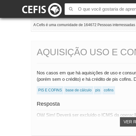
A Cefis é uma comunidade de 164672 Pessoas interressadas e
AQUISIÇÃO USO E CO
Nos casos em que há aquisições de uso e cons
(porém sem o crédito) e há crédito de pis cofins.
PIS E COFINS
base de cálculo
pis
cofins
Resposta
Olá! Sim! Deverá ser excluído o ICMS da operação
VER 