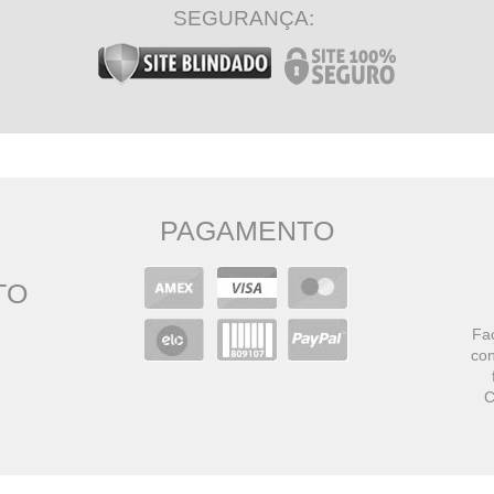
SEGURANÇA:
PAGAMENTO
TO
Faç
con
C