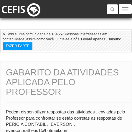
Toggle
navigatio
A Cefis é uma comunidade de 164657 Pessoas interressadas em
contabilidade, assim como você. Junte-se a nós. Levará apenas 1 minuto:
FAZER PARTE
GABARITO DA ATIVIDADES
APLICADA PELO
PROFESSOR
Podem disponibilizar respostas das atividades , enviadas pelo
Professor para confrontar se estão corretas as respostas de
PERICIA CONTABIL , ,EVERSON ,
eversonmatheus1@hotmail.com