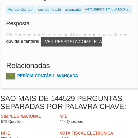
Perguntado em 05/02/2023
Perícia Contábil
contabilidade
avançada
Resposta
Olá Everson, por favor, diga qual foi a pergunta que está com
dúvida e tentarei ajudá-lo. abs
VER RESPOSTA COMPLETA
Relacionadas
11
PERÍCIA CONTÁBIL AVANÇADA
SAO MAIS DE 144529 PERGUNTAS
SEPARADAS POR PALAVRA CHAVE:
SIMPLES NACIONAL
NFE
579 Questões
424 Questões
NF-E
NOTA FISCAL ELETRÔNICA