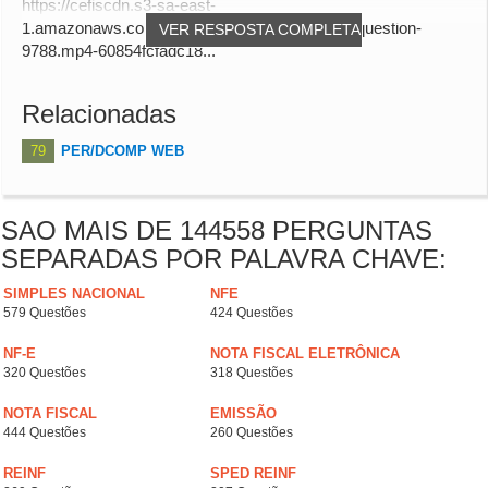
https://cefiscdn.s3-sa-east-
1.amazonaws.com/audio_answers/answer-for-question-
VER RESPOSTA COMPLETA
9788.mp4-60854fcfadc18...
Relacionadas
79
PER/DCOMP WEB
SAO MAIS DE 144558 PERGUNTAS
SEPARADAS POR PALAVRA CHAVE:
SIMPLES NACIONAL
NFE
579 Questões
424 Questões
NF-E
NOTA FISCAL ELETRÔNICA
320 Questões
318 Questões
NOTA FISCAL
EMISSÃO
444 Questões
260 Questões
REINF
SPED REINF