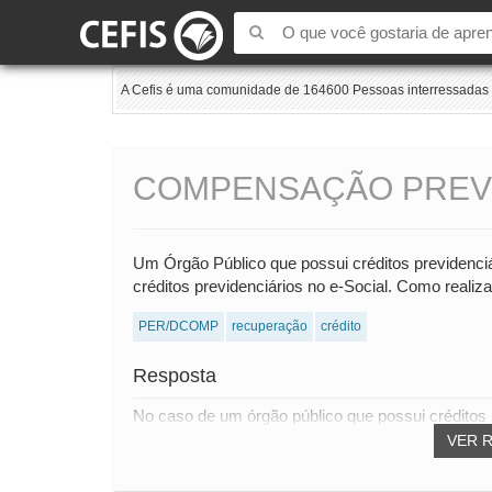
A Cefis é uma comunidade de 164600 Pessoas interressadas e
COMPENSAÇÃO PREVID
Um Órgão Público que possui créditos previdenciár
créditos previdenciários no e-Social. Como reali
PER/DCOMP
recuperação
crédito
Resposta
No caso de um órgão público que possui créditos p
VER 