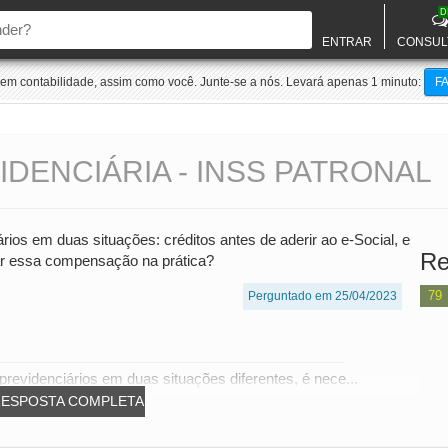
D
ENTRAR
CONSUL
m contabilidade, assim como você. Junte-se a nós. Levará apenas 1 minuto:
F
ENCIÁRIA - INSS PATRONAL
ios em duas situações: créditos antes de aderir ao e-Social, e
Re
zar essa compensação na prática?
79
Perguntado em 25/04/2023
revidenciários em duas situações diferentes, é nece...
RESPOSTA COMPLETA