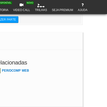
ISPONÍVEL
NOVO
TORIA
VIDEO CALL
TRILHAS
SEJA PREMIUM
AJUDA
AZER PARTE
lacionadas
PER/DCOMP WEB