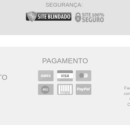
SEGURANÇA:
PAGAMENTO
TO
Faç
con
C