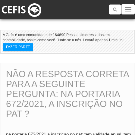
Toggle
navigatio
A Cefis é uma comunidade de 164690 Pessoas interressadas em
contabilidade, assim como você. Junte-se a nós. Levará apenas 1 minuto:
FAZER PARTE
NÃO A RESPOSTA CORRETA
PARA A SEGUINTE
PERGUNTA: NA PORTARIA
672/2021, A INSCRIÇÃO NO
PAT ?
na portaria 672/2021 a inscricao no pat: tem validade anual, tem