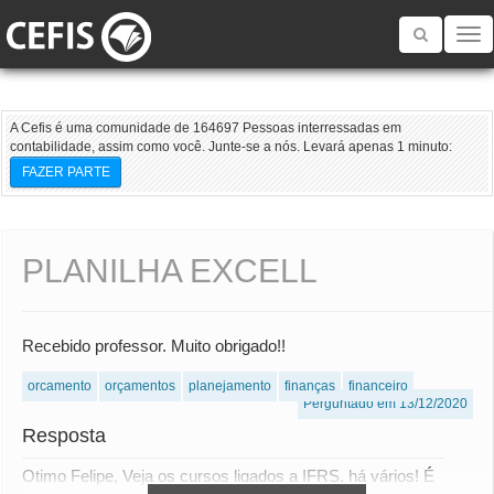
Toggle
navigatio
A Cefis é uma comunidade de 164697 Pessoas interressadas em
contabilidade, assim como você. Junte-se a nós. Levará apenas 1 minuto:
FAZER PARTE
PLANILHA EXCELL
Recebido professor. Muito obrigado!!
orcamento
orçamentos
planejamento
finanças
financeiro
Perguntado em 13/12/2020
Resposta
Otimo Felipe, Veja os cursos ligados a IFRS, há vários! É