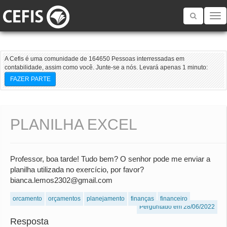
Toggle
navigatio
A Cefis é uma comunidade de 164650 Pessoas interressadas em
contabilidade, assim como você. Junte-se a nós. Levará apenas 1 minuto:
FAZER PARTE
PLANILHA EXCEL
Professor, boa tarde! Tudo bem? O senhor pode me enviar a
planilha utilizada no exercício, por favor?
bianca.lemos2302@gmail.com
orcamento
orçamentos
planejamento
finanças
financeiro
Perguntado em 28/06/2022
Resposta