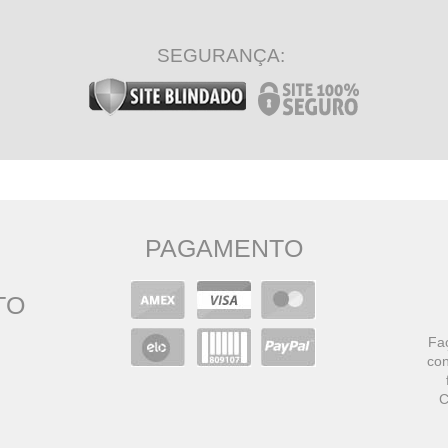
SEGURANÇA:
PAGAMENTO
TO
Faç
con
C