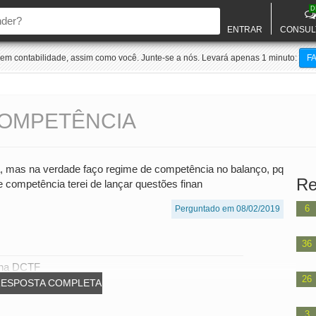
D
ENTRAR
CONSUL
m contabilidade, assim como você. Junte-se a nós. Levará apenas 1 minuto:
F
COMPETÊNCIA
xa, mas na verdade faço regime de competência no balanço, pq
Re
e competência terei de lançar questões finan
6
Perguntado em 08/02/2019
36
 na DCTF
26
RESPOSTA COMPLETA
3