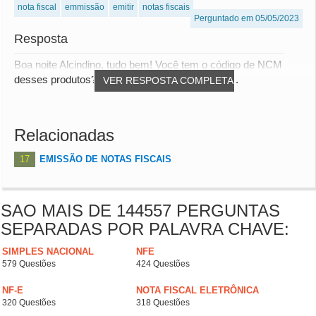
nota fiscal
emmissão
emitir
notas fiscais
Perguntado em 05/05/2023
Resposta
Boa noite Alcindino, tudo bem! Você tem o código de NCM
desses produtos? Através deles podemos te in...
VER RESPOSTA COMPLETA
Relacionadas
17
EMISSÃO DE NOTAS FISCAIS
SAO MAIS DE 144557 PERGUNTAS
SEPARADAS POR PALAVRA CHAVE:
SIMPLES NACIONAL
NFE
579 Questões
424 Questões
NF-E
NOTA FISCAL ELETRÔNICA
320 Questões
318 Questões