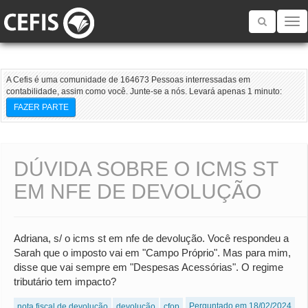
Toggle
navigatio
A Cefis é uma comunidade de 164673 Pessoas interressadas em
contabilidade, assim como você. Junte-se a nós. Levará apenas 1 minuto:
FAZER PARTE
DÚVIDA SOBRE O ICMS ST
EM NFE DE DEVOLUÇÃO
Adriana, s/ o icms st em nfe de devolução. Você respondeu a
Sarah que o imposto vai em "Campo Próprio". Mas para mim,
disse que vai sempre em "Despesas Acessórias". O regime
tributário tem impacto?
Perguntado em 18/02/2024
nota fiscal de devolução
devolução
cfop