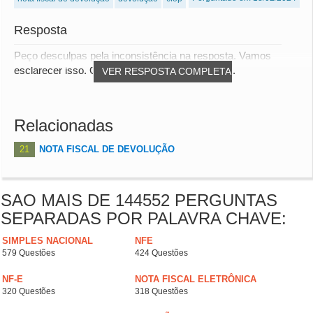
Resposta
Peço desculpas pela inconsistência na resposta. Vamos
esclarecer isso. O tratamento do ICMS Substit...
VER RESPOSTA COMPLETA
Relacionadas
21
NOTA FISCAL DE DEVOLUÇÃO
SAO MAIS DE 144552 PERGUNTAS
SEPARADAS POR PALAVRA CHAVE:
SIMPLES NACIONAL
NFE
579 Questões
424 Questões
NF-E
NOTA FISCAL ELETRÔNICA
320 Questões
318 Questões