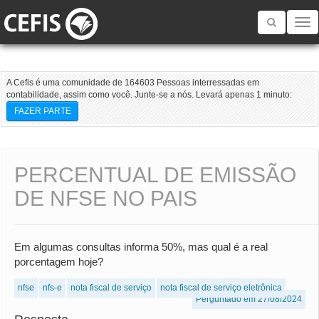
Toggle
navigatio
A Cefis é uma comunidade de 164603 Pessoas interressadas em
contabilidade, assim como você. Junte-se a nós. Levará apenas 1 minuto:
FAZER PARTE
PERCENTUAL DE EMISSÃO
DE NFSE NO PAIS
Em algumas consultas informa 50%, mas qual é a real
porcentagem hoje?
nfse
nfs-e
nota fiscal de serviço
nota fiscal de serviço eletrônica
Perguntado em 27/08/2024